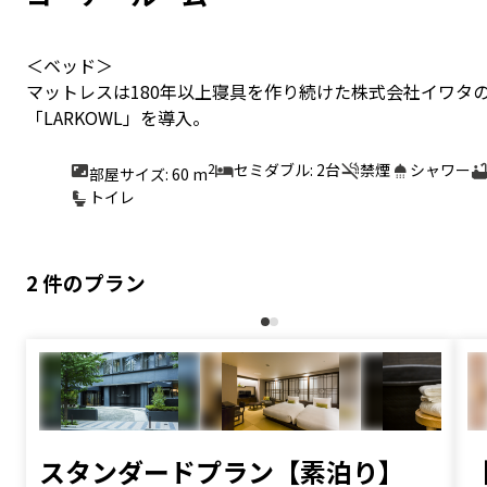
レストラン
レストラン
【9/1(火)~】「ほうじ茶・番
「日本茶クリームソーダフェ
茶フェア」はじまります
ア」開催中
2026/08/04
2026/07/01
前へ
次へ
一覧を見る